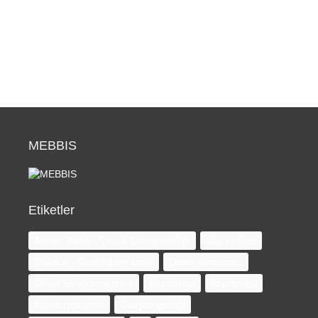
MEBBIS
Etiketler
Anne - Baba - Çocuk Danışmanlığı
atipik otizm
Disleksi - Özel Eğitim İzmir
Down sendromu
Down Sendromu izmir
ergoterapi
fizyoterapi
fizyoterapi izmir
Gelişim geriliği