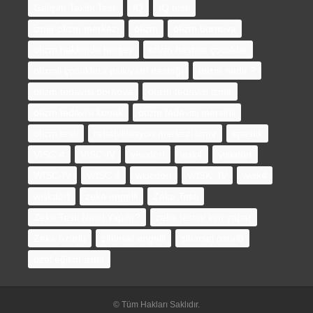
Gelişim Takibi Testi
IQ
IQ testi
izmir otizm merkezi
otizm
otizm bornova
otizm hakkında herşey
otizm hastası çocuklar
otizmli çocuklara psikiyatri desteği
otizm nedir ?
otizm tedavisi bornova
otizm tedavisi izmir
otizm tedavisi konak
otizm tedavisi mersinli
otizm testi
rehabilitasyon merkezi izmir
spastik
VISC-4
VISC-IV
viscdört
visk4
viskdört
WISC-IV
WISC 4
wiscdört
WISK- IV
wisk4
wiskdört
zeka engelli
Zeka Testi
Zeka Testi Nasıl Yapılır?
zeka testini kim yapar
Zeka özürlü
zihinsel engelli
zihinsel özürlü
özel eğitim izmir
© Tüm Hakları Saklıdır.