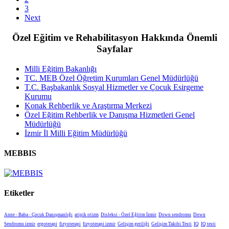
3
Next
Özel Eğitim ve Rehabilitasyon Hakkında Önemli
Sayfalar
Milli Eğitim Bakanlığı
TC. MEB Özel Öğretim Kurumları Genel Müdürlüğü
T.C. Başbakanlık Sosyal Hizmetler ve Çocuk Esirgeme
Kurumu
Konak Rehberlik ve Araştırma Merkezi
Özel Eğitim Rehberlik ve Danışma Hizmetleri Genel
Müdürlüğü
İzmir İl Milli Eğitim Müdürlüğü
MEBBIS
Etiketler
Anne - Baba - Çocuk Danışmanlığı
atipik otizm
Disleksi - Özel Eğitim İzmir
Down sendromu
Down
Sendromu izmir
ergoterapi
fizyoterapi
fizyoterapi izmir
Gelişim geriliği
Gelişim Takibi Testi
IQ
IQ testi