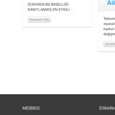
Ai
DÜNYADA BİLİMSELLİĞİ
KANITLANMIŞ EN ETKİLİ …
Teknolo
Devamını Oku
siyasa
toplum
değişi
Devam
MEBBIS
Etiketle