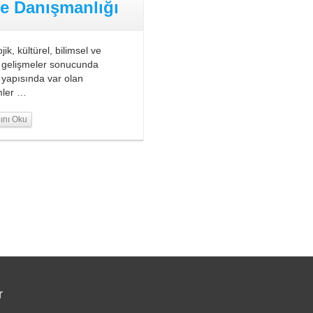
le Danışmanlığı
jik, kültürel, bilimsel ve
l gelişmeler sonucunda
 yapısında var olan
mler …
ını Oku
r