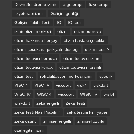
Down Sendromu izmir
ergoterapi
fizyoterapi
fizyoterapi izmir
Gelişim geriliği
Gelişim Takibi Testi
IQ
IQ testi
izmir otizm merkezi
otizm
otizm bornova
otizm hakkında herşey
otizm hastası çocuklar
otizmli çocuklara psikiyatri desteği
otizm nedir ?
otizm tedavisi bornova
otizm tedavisi izmir
otizm tedavisi konak
otizm tedavisi mersinli
otizm testi
rehabilitasyon merkezi izmir
spastik
VISC-4
VISC-IV
viscdört
visk4
viskdört
WISC-IV
WISC 4
wiscdört
WISK- IV
wisk4
wiskdört
zeka engelli
Zeka Testi
Zeka Testi Nasıl Yapılır?
zeka testini kim yapar
Zeka özürlü
zihinsel engelli
zihinsel özürlü
özel eğitim izmir